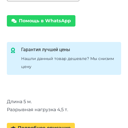
для
АТВ
Помощь в WhatsApp
4см
х
5м,
4500кг
Гарантия лучшей цены
Нашли данный товар дешевле? Мы снизим
цену
Длина 5 м.
Разрывная нагрузка 4,5 т.
Подробное описание