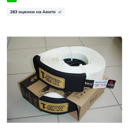
283 оценки на Авито
subdirectory_arrow_left