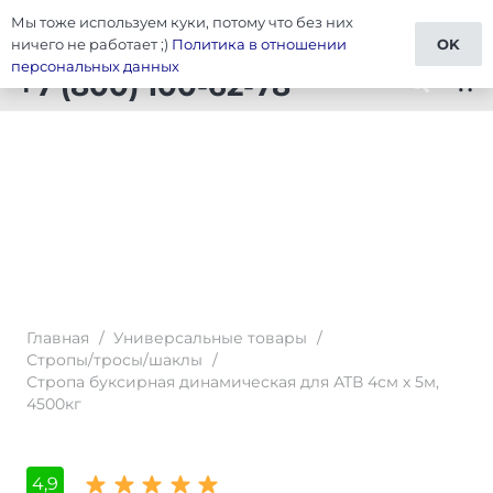
Мы тоже используем куки, потому что без них
Тюнинг Универсальные товары
ничего не работает ;)
Политика в отношении
OK
персональных данных
+7 (800) 100-62-78
shopping_cart
Главная
/
Универсальные товары
/
Стропы/тросы/шаклы
/
Стропа буксирная динамическая для АТВ 4см х 5м,
4500кг
4,9