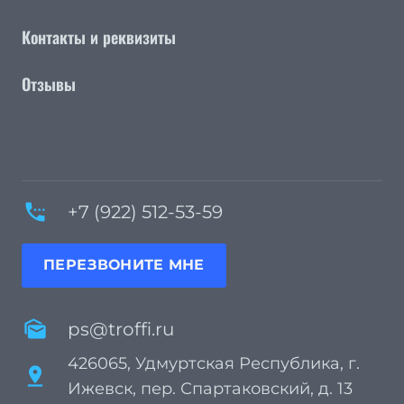
Контакты и реквизиты
Отзывы
settings_phone
+7 (922) 512-53-59
ПЕРЕЗВОНИТЕ МНЕ
mark_as_unread
ps@troffi.ru
426065, Удмуртская Республика, г.
pin_drop
Ижевск, пер. Спартаковский, д. 13