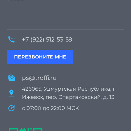
settings_phone
+7 (922) 512-53-59
ПЕРЕЗВОНИТЕ МНЕ
mark_as_unread
ps@troffi.ru
426065, Удмуртская Республика, г.
pin_drop
Ижевск, пер. Спартаковский, д. 13
update
с 07:00 до 22:00 MCK