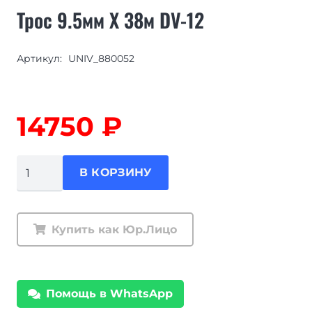
Трос 9.5мм X 38м DV-12
Артикул:
UNIV_880052
14750
₽
Количество
В КОРЗИНУ
товара
Трос
9.5мм
Купить как Юр.Лицо
X
38м
DV-
Помощь в WhatsApp
12