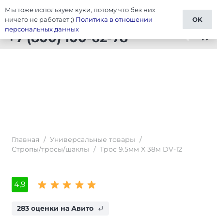
Мы тоже используем куки, потому что без них
Тюнинг Универсальные товары
ничего не работает ;)
Политика в отношении
OK
персональных данных
+7 (800) 100-62-78
shopping_cart
Главная
/
Универсальные товары
/
Стропы/тросы/шаклы
/
Трос 9.5мм X 38м DV-12
4,9
283 оценки на Авито
subdirectory_arrow_left