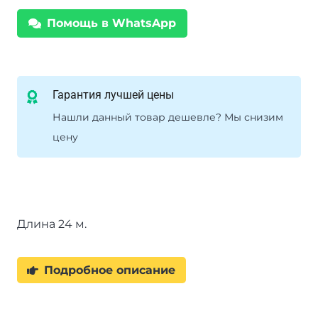
х
Помощь в WhatsApp
25м
для
DV-
12
Гарантия лучшей цены
light
Нашли данный товар дешевле? Мы снизим
цену
Длина 24 м.
Подробное описание