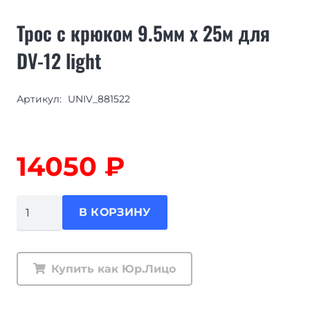
Трос с крюком 9.5мм х 25м для
DV-12 light
Артикул:
UNIV_881522
14050
₽
Количество
В КОРЗИНУ
товара
Трос
с
Купить как Юр.Лицо
крюком
9.5мм