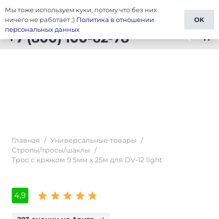
Мы тоже используем куки, потому что без них
Тюнинг Универсальные товары
ничего не работает ;)
Политика в отношении
OK
персональных данных
+7 (800) 100-62-78
shopping_cart
Главная
/
Универсальные товары
/
Стропы/тросы/шаклы
/
Трос с крюком 9.5мм х 25м для DV-12 light
4,9