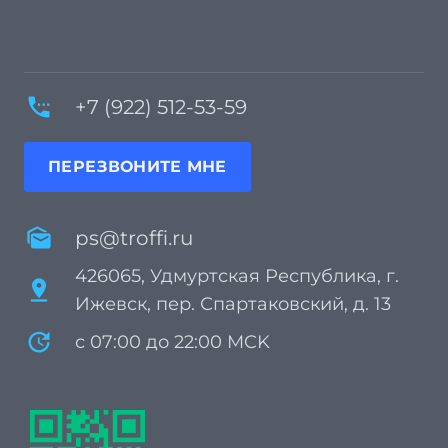
settings_phone
+7 (922) 512-53-59
ПЕРЕЗВОНИТЕ МНЕ
mark_as_unread
ps@troffi.ru
426065, Удмуртская Республика, г.
pin_drop
Ижевск, пер. Спартаковский, д. 13
update
с 07:00 до 22:00 MCK