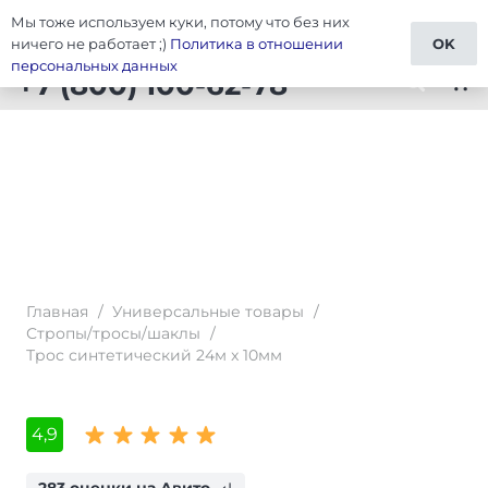
Мы тоже используем куки, потому что без них
Тюнинг Универсальные товары
ничего не работает ;)
Политика в отношении
OK
персональных данных
+7 (800) 100-62-78
shopping_cart
Главная
/
Универсальные товары
/
Стропы/тросы/шаклы
/
Трос синтетический 24м x 10мм
4,9