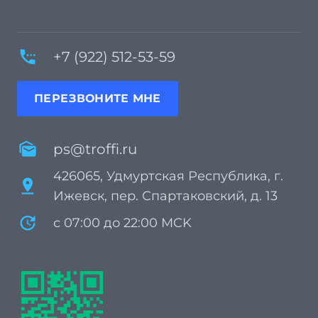
settings_phone
+7 (922) 512-53-59
ПЕРЕЗВОНИТЕ МНЕ
mark_as_unread
ps@troffi.ru
426065, Удмуртская Республика, г.
pin_drop
Ижевск, пер. Спартаковский, д. 13
update
с 07:00 до 22:00 MCK