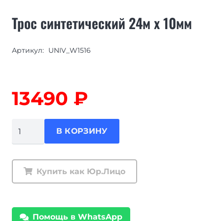
Трос синтетический 24м x 10мм
Артикул:
UNIV_W1516
13490
₽
Количество
В КОРЗИНУ
товара
Трос
синтетический
Купить как Юр.Лицо
24м
x
10мм
Помощь в WhatsApp