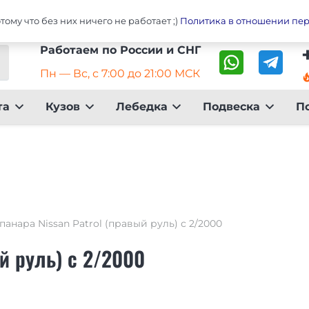
Главная
Оплата
До
ому что без них ничего не работает ;)
Политика в отношении пе
Работаем по России и СНГ
Пн — Вс, с 7:00 до 21:00 МСК
local_fire_dep
та
Кузов
Лебедка
Подвеска
П
-панара Nissan Patrol (правый руль) с 2/2000
ый руль) с 2/2000