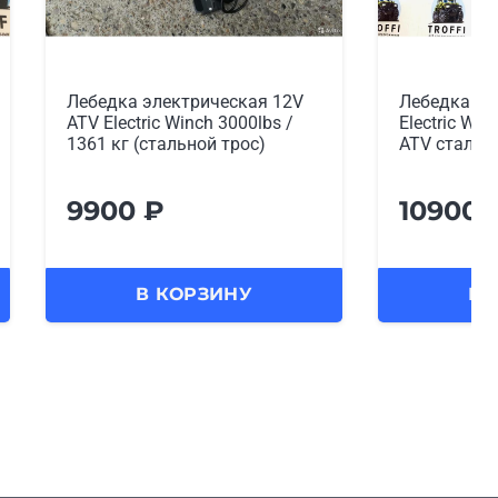
Лебедка электрическая
Лебедка эл
Electric Winch 4000 lbs/1814 кг
Electric Win
ATV сталь
ATV синтет
10900
₽
10900
В КОРЗИНУ
В 