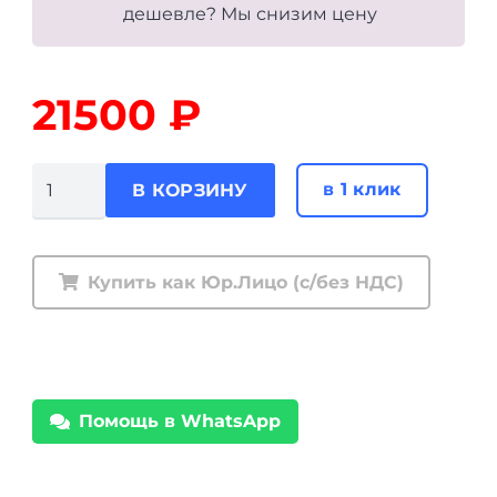
дешевле? Мы снизим цену
21500
₽
Количество
в 1 клик
В КОРЗИНУ
товара
Тяга-
панара
Купить как Юр.Лицо (с/без НДС)
Nissan
Patrol
(правый
руль)
Помощь в WhatsApp
с
2/2000