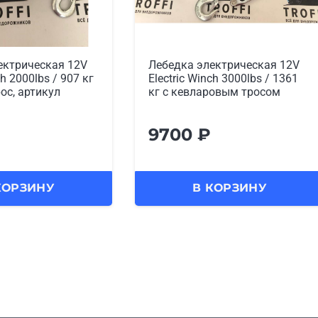
ектрическая 12V
Лебедка электрическая 12V
ch 3000lbs / 1361
ATV Electric Winch 3000lbs /
ровым тросом
1361 кг (стальной трос)
9900
₽
КОРЗИНУ
В КОРЗИНУ