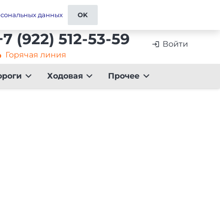
ставка
Контакты и реквизиты
Отзывы
рсональных данных
OK
+7 (922) 512-53-59
Войти
login
Горячая линия
artment
ороги
Ходовая
Прочее