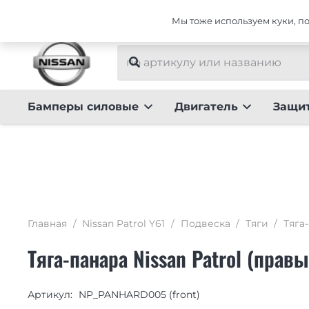
Интернет-магазин тюнинга для Nissan Patrol Y61
Мы тоже используем куки, пот
Бамперы силовые
Двигатель
Защи
Главная
/
Nissan Patrol Y61
/
Подвеска
/
Тяги
/
Тяга
Тяга-панара Nissan Patrol (прав
Артикул:
NP_PANHARD005 (front)