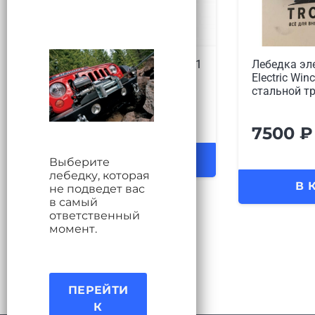
Лебедка электрическая 12V
Лебедка эл
Electric Winch 2000lbs / 907 кг
Electric Win
стальной трос, артикул
кг с кевла
7500
₽
9700
₽
Выберите
лебедку, которая
В КОРЗИНУ
В 
не подведет вас
в самый
ответственный
момент.
ПЕРЕЙТИ
К