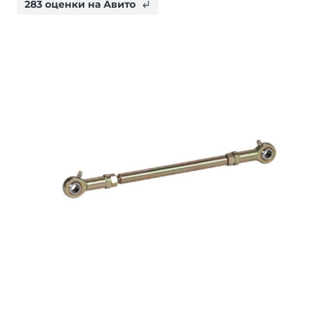
283 оценки на Авито
subdirectory_arrow_left