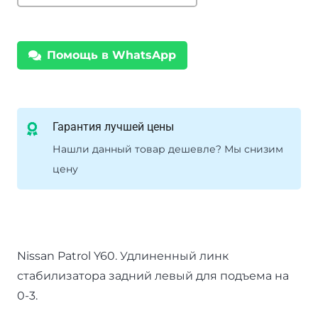
стабилизатора
задний
левый
Помощь в WhatsApp
для
подъема
на
0-
Гарантия лучшей цены
3"
Нашли данный товар дешевле? Мы снизим
Nissan
цену
Patrol
Y60
Nissan Patrol Y60. Удлиненный линк
стабилизатора задний левый для подъема на
0-3.