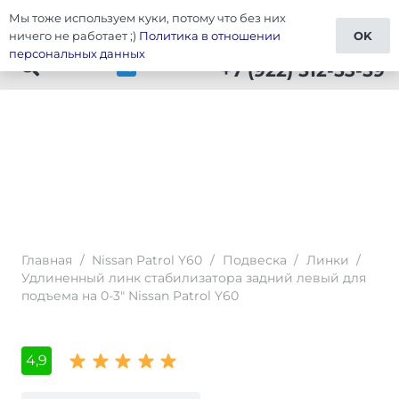
Мы тоже используем куки, потому что без них
Тюнинг Patrol Y60
ничего не работает ;)
Политика в отношении
OK
персональных данных
+7 (922) 512-53-59
Главная
/
Nissan Patrol Y60
/
Подвеска
/
Линки
/
Удлиненный линк стабилизатора задний левый для
подъема на 0-3″ Nissan Patrol Y60
4,9