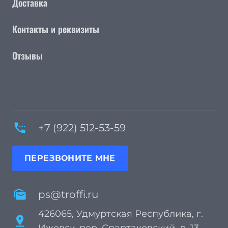
Доставка
Контакты и реквизиты
Отзывы
settings_phone
+7 (922) 512-53-59
ПЕРЕЗВОНИТЕ МНЕ
mark_as_unread
ps@troffi.ru
426065, Удмуртская Республика, г.
pin_drop
Ижевск, пер. Спартаковский, д. 13