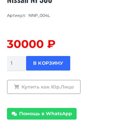
Артикул:
NNP_004L
30000
₽
Количество
В КОРЗИНУ
товара
Защита
крыльев
Купить как Юр.Лицо
алюминиевая
Nissan
NP300
Помощь в WhatsApp