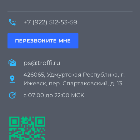
settings_phone
+7 (922) 512-53-59
ПЕРЕЗВОНИТЕ МНЕ
mark_as_unread
ps@troffi.ru
426065, Удмуртская Республика, г.
pin_drop
Ижевск, пер. Спартаковский, д. 13
update
с 07:00 до 22:00 MCK