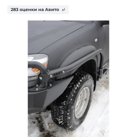
283 оценки на Авито
subdirectory_arrow_left