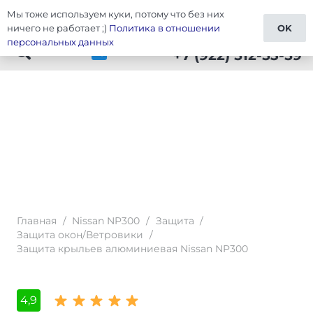
Мы тоже используем куки, потому что без них
Тюнинг Nissan NP300
ничего не работает ;)
Политика в отношении
OK
персональных данных
+7 (922) 512-53-59
Главная
/
Nissan NP300
/
Защита
/
Защита окон/Ветровики
/
Защита крыльев алюминиевая Nissan NP300
4,9