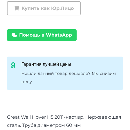
заднего
Купить как Юр.Лицо
бампера
радиусная
одинарная
Помощь в WhatsApp
d-
60
Great
Wall
Гарантия лучшей цены
Hover
Нашли данный товар дешевле? Мы снизим
H5
цену
2011-
наст.вр.
Great Wall Hover H5 2011-наст.вр. Нержавеющая
сталь. Труба диаметром 60 мм