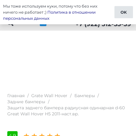
Мы тоже используем куки, потому что без них
Тюнинг Wall Hover
ничего не работает ;)
Политика в отношении
OK
персональных данных
+7 (922) 512-53-59
Главная
/
Grate Wall Hover
/
Бамперы
/
Задние бамперы
/
Защита заднего бампера радиусная одинарная d-60
Great Wall Hover H5 2011-наст.вр.
4,9