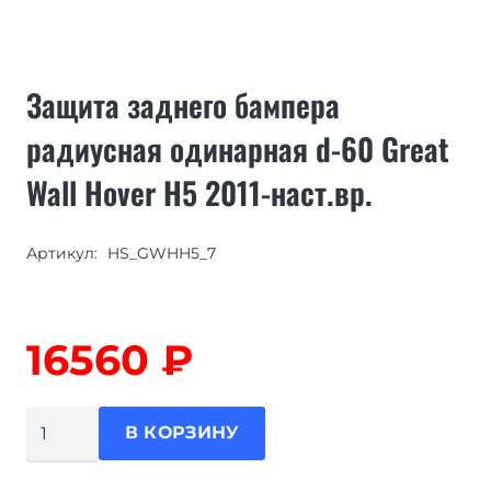
Защита заднего бампера
радиусная одинарная d-60 Great
Wall Hover H5 2011-наст.вр.
Артикул:
HS_GWHH5_7
16560
₽
Количество
В КОРЗИНУ
товара
Защита