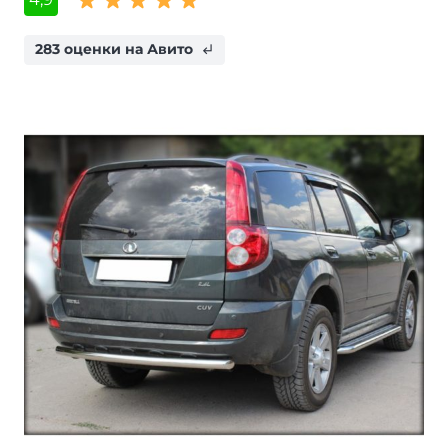
283 оценки на Авито
subdirectory_arrow_left