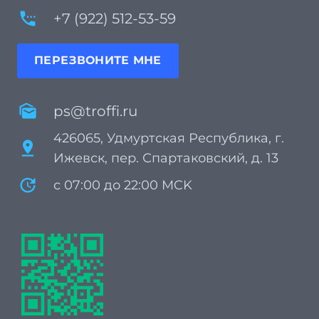
settings_phone
+7 (922) 512-53-59
ПЕРЕЗВОНИТЕ МНЕ
mark_as_unread
ps@troffi.ru
426065, Удмуртская Республика, г.
pin_drop
Ижевск, пер. Спартаковский, д. 13
update
с 07:00 до 22:00 MCK